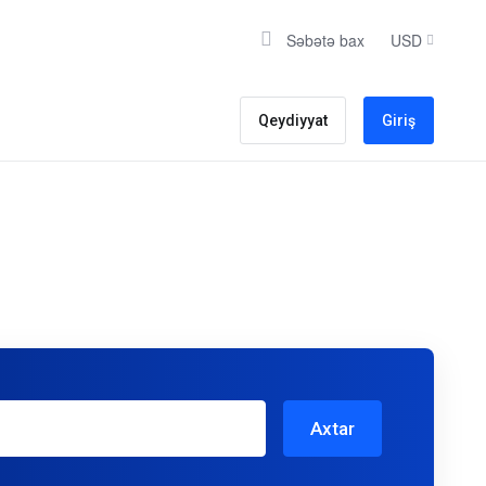
Səbətə bax
USD
Qeydiyyat
Giriş
Axtar