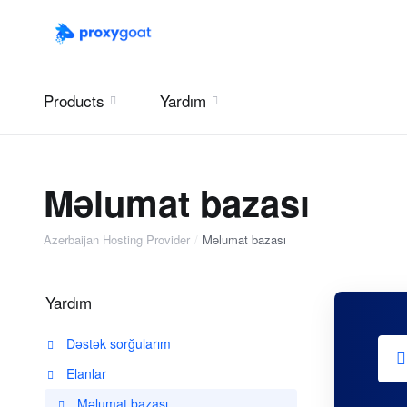
Products
Yardım
Məlumat bazası
Azerbaijan Hosting Provider
Məlumat bazası
Yardım
Dəstək sorğularım
Elanlar
Məlumat bazası