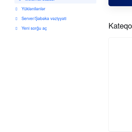
Yüklənilənlər
Server/Şəbəkə vəziyyəti
Kateqo
Yeni sorğu aç