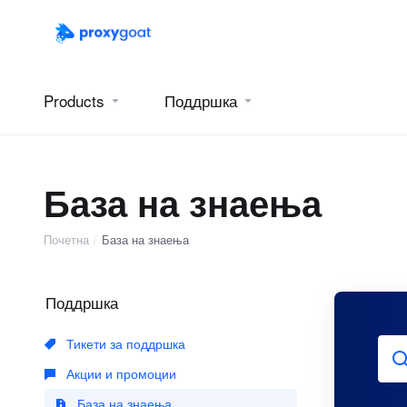
Products
Поддршка
База на знаења
Почетна
База на знаења
Поддршка
Тикети за поддршка
Акции и промоции
База на знаења