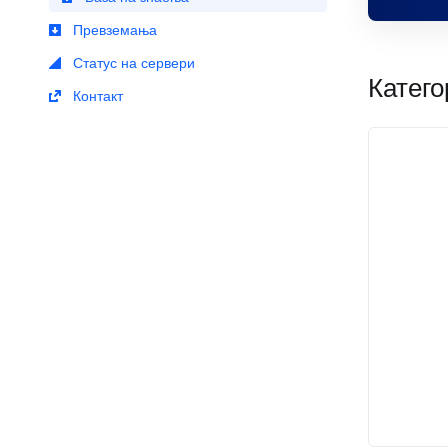
Превземања
Статус на сервери
Катег
Контакт